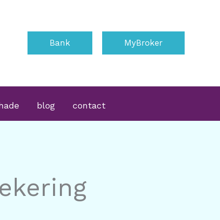
Bank
MyBroker
hade
blog
contact
ekering