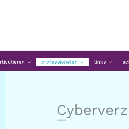
rticulieren
professionelen
links
sc
Cyber
verz