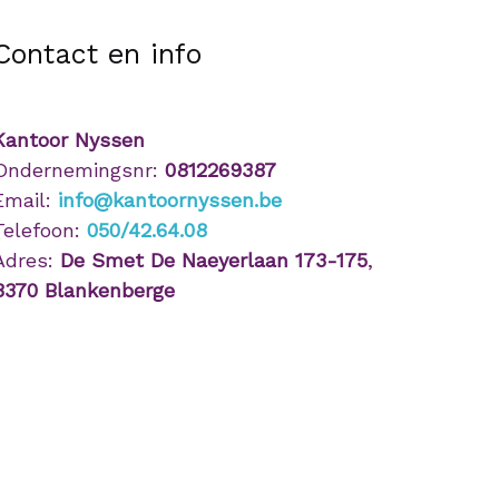
Contact en info
Kantoor Nyssen
Ondernemingsnr:
0812269387
Email:
info@kantoornyssen.be
Telefoon:
050/42.64.08
Adres:
De Smet De Naeyerlaan 173-175
,
8370 Blankenberge