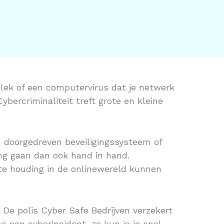
slek of een computervirus dat je netwerk
ybercriminaliteit treft grote en kleine
en doorgedreven beveiligingssysteem of
ng gaan dan ook hand in hand.
rte houding in de onlinewereld kunnen
De polis Cyber Safe Bedrijven verzekert
 een cyberincident, zo kun je je snel