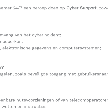
gnemer 24/7 een beroep doen op
Cyber Support
, zow
mvang van het cyberincident;
e beperken;
re, elektronische gegevens en computersystemen;
.
n?
gelen, zoals beveiligde toegang met gebruikersnaa
openbare nutsvoorzieningen of van telecomoperatore
wetten en instructies.