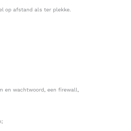
el op afstand als ter plekke.
m en wachtwoord, een firewall,
n;