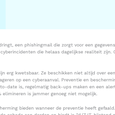
dringt, een phishingmail die zorgt voor een gegeven
yberincidenten die helaas dagelijkse realiteit zijn. C
ijn erg kwetsbaar. Ze beschikken niet altijd over e
ageren op een cyberaanval. Preventie en beschermi
p-to-date is, regelmatig back-ups maken en een ale
% elimineren is jammer genoeg niet mogelijk.
herming bieden wanneer de preventie heeft gefaald. 
e schade aan derden en biedt je 24/7 IT-bijstand na